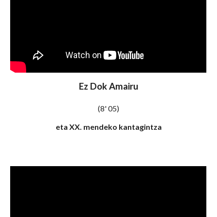
Ez Dok Amairu
(8' 05)
eta XX. mendeko kantagintza