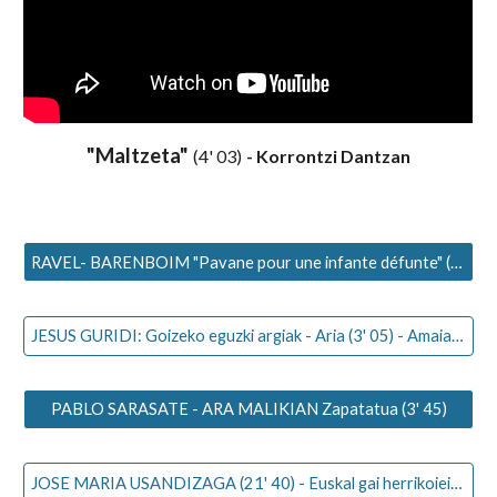
"Maltzeta"
(4' 03)
- Korrontzi Dantzan
RAVEL- BARENBOIM "Pavane pour une infante défunte" (6' 31)
JESUS GURIDI: Goizeko eguzki argiak - Aria (3' 05) - Amaia Azkona
PABLO SARASATE - ARA MALIKIAN Zapatatua (3' 45)
JOSE MARIA USANDIZAGA (21' 40) - Euskal gai herrikoiei buruzko laukotea, Op. 31