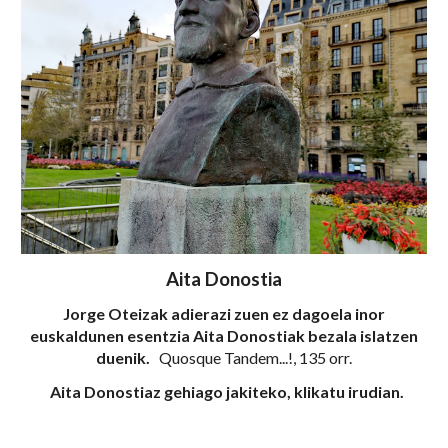
Aita Donostia
Jorge Oteizak adierazi zuen ez dagoela inor
euskaldunen esentzia Aita Donostiak bezala
islatzen
duenik.
Quosque Tandem...!, 135 orr.
Aita Donostiaz gehiago jakiteko, k
likatu
irudian.