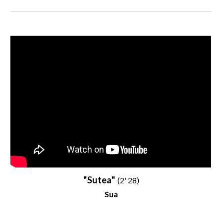
"
Sutea
"
(2'
28
)
Sua