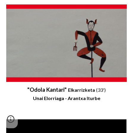
"
Odola Kantari
"
Elkarrizketa
(
33
')
Unai Elorriaga - Arantxa Iturbe