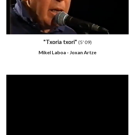
"
Txoria txori
"
(5'
09
)
Mikel Laboa
- J
oxan Artze