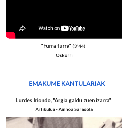
"Furra furra"
(3' 44)
Oskorri
- EMAKUME KANTULARIAK -
Lurdes Iriondo
,
"Argia galdu zuen izarra"
Artikulua - Ainhoa Sarasola