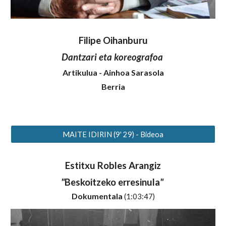
Filipe Oihanburu
Dantzari eta koreografoa
Artikulua
- Ainhoa Sarasola
Berria
MAITE IDIRIN (9' 29) - Bideoa
Estitxu Robles Arangiz
"
Beskoitzeko erresinula
"
D
okumentala
(1:03:47)