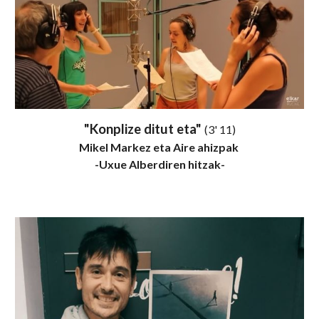
"Konplize ditut eta"
(3' 11)
Mikel Markez eta Aire ahizpak
-Uxue Alberdiren hitzak-