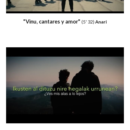
"Vinu, cantares y amor"
(5' 32)
Anari