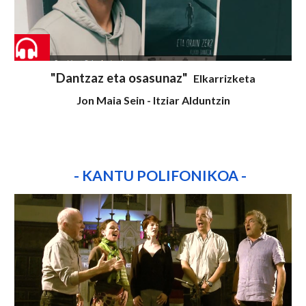
"
Dantzaz eta osasunaz"
Elkarrizketa
Jon Maia Sein
-
Itziar Alduntzin
-
KANTU POLIFONIKOA
-