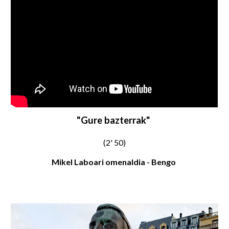
"Gure bazterrak"
(2' 50)
Mikel Laboari omenaldia -
Bengo