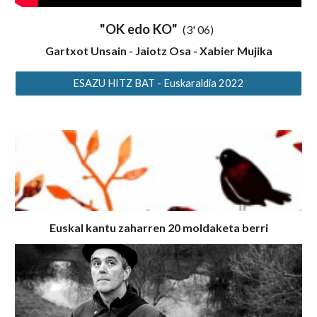
"OK edo KO"
(3' 06)
Gartxot Unsain - Jaiotz Osa - Xabier Mujika
ESAZU HITZ BAT - Euskaraldia 2022
Euskal kantu zaharren 20 moldaketa berri