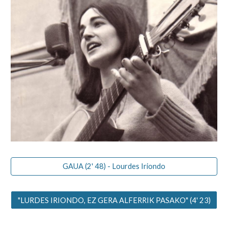
GAUA (2' 48) - Lourdes Iriondo
"LURDES IRIONDO, EZ GERA ALFERRIK PASAKO" (4' 23)