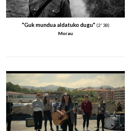
"
Guk mundua aldatuko dugu
"
(2' 3
8
)
Morau