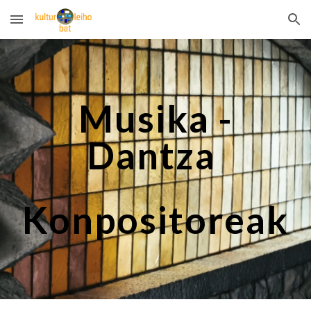
Skip to main content
Skip to navigation
Musika -
Dantza
Konpositoreak