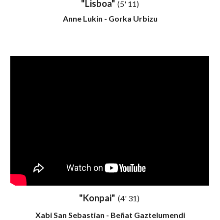
"Lisboa"
(5' 11)
Anne Lukin - Gorka Urbizu
"
Konpai
"
(
4
'
31
)
Xabi San Sebastian - Beñat Gaztelumendi