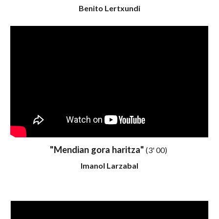
Benito Lertxundi
"
Mendian gora haritza
"
(3'
00
)
Imanol Larzabal