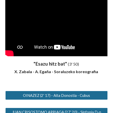
"Esazu hitz bat"
(3' 50)
X. Zabala - A. Egaña - Soraluzeko koreografia
OINAZEZ (2' 17) - Aita Donostia - Cubus
JUAN CRISOSTOMO ARRIAGA (27' 20) - Sinfonia D-n