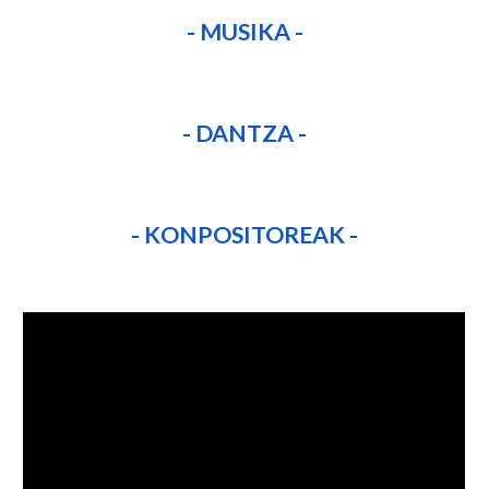
- MUSIKA -
-
DANTZA
-
-
KONPOSITOREAK
-