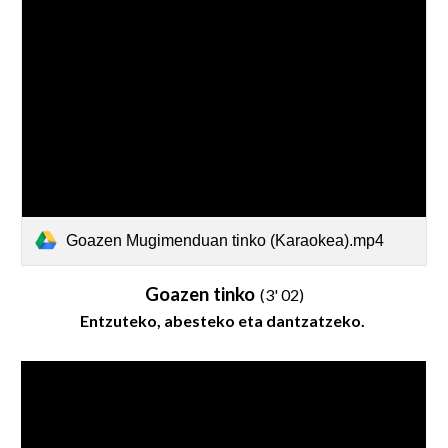
Goazen Mugimenduan tinko (Karaokea).mp4
Goazen tinko
(3' 02)
Entzu
teko
, abest
eko
eta dantzat
zeko
.