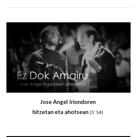
Jose Angel Iriondoren
hitzetan eta ahotsean
(
5
'
54
)