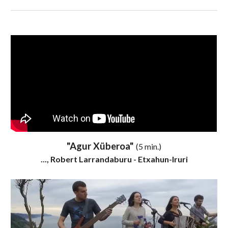
"Agur Xüberoa"
(5 min.)
...,
Robert Larrandaburu - Etxahun-Iruri