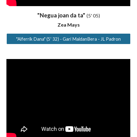
"Negua joan da ta"
(5' 05)
Zea Mays
"Alferrik Dana" (5' 32) - Gari MaldanBera - JL Padron