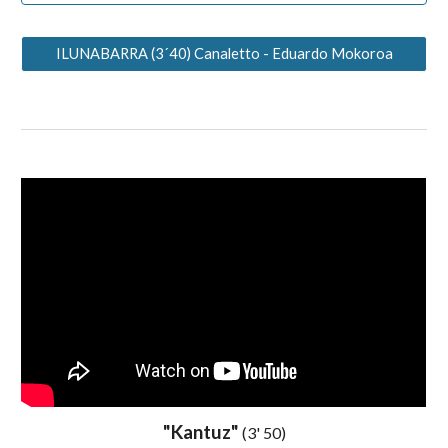
ILUNABARRA (3´40) Canaletto - Eduardo Mokoroa
"
Kantuz
"
(3'
5
0)