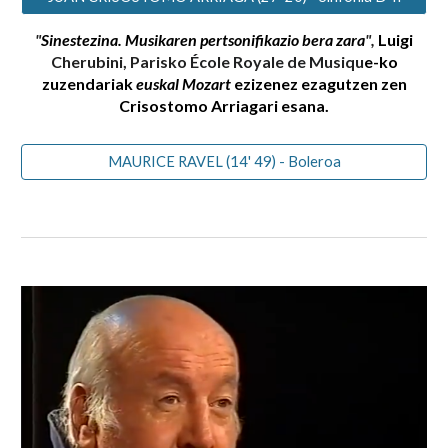
"
Sinestezina. Musikaren pertsonifikazio bera zara
",
Luigi
Cherubini, Parisko
École Royale de Musiqu
e-ko
zuzendariak
euskal Mozart
ezizenez ezagutzen zen
Crisostomo Arriagari esana.
MAURICE RAVEL (14' 49) - Boleroa