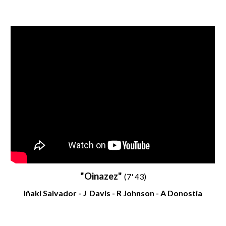
"Oi
nazez
"
(
7
' 43)
Iñaki Salvador - J Davis - R Johnson - A Donostia