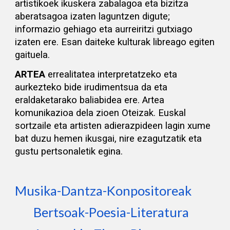
artistikoek ikuskera zabalagoa eta bizitza
aberatsagoa izaten laguntzen digute;
informazio gehiago eta aurreiritzi gutxiago
izaten ere. Esan daiteke kulturak libreago egiten
gaituela.
A
RTEA
e
rrealitatea i
nterpretatzeko
eta
aurkezteko bide irudimentsua da
eta
eraldaketarako baliabidea ere.
A
rtea
komunikazioa dela zioen Oteizak
. E
uskal
sortzaile eta artisten adierazpideen
lagin
xume
bat
duzu hemen ikusgai, nire ezagutzatik eta
gustu pertsonaletik
egina.
Musika-Dantza-Konpositoreak
Bertsoak-Poesia-Literatura