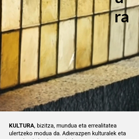
ra
KULTURA
, bizitza, mundua eta errealitatea
ulertzeko modua da. Adierazpen kulturalek eta