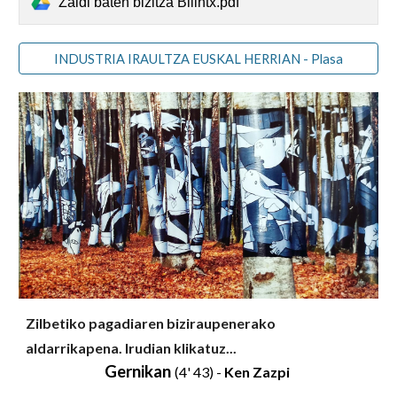
Zaldi baten bizitza Bilintx.pdf
INDUSTRIA IRAULTZA EUSKAL HERRIAN - Plasa
Zilbetiko pagadiaren biziraupenerako
aldarrikapena. Irudian klikatuz...
Gernikan
(4' 43) -
Ken
Z
azpi