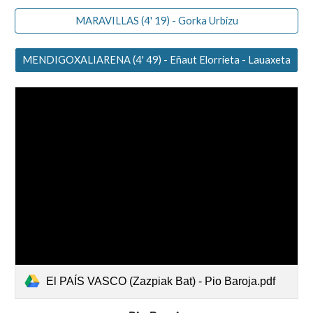
MARAVILLAS (4' 19) - Gorka Urbizu
MENDIGOXALIARENA (4' 49) - Eñaut Elorrieta - Lauaxeta
El PAÍS VASCO (Zazpiak Bat) - Pio Baroja.pdf