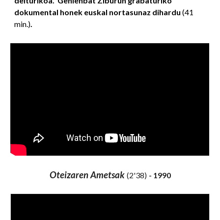
deiturikoa. Gehienbat Ziburun grabaturiko
dokumental honek euskal nortasunaz dihardu
(41
min.)
.
Oteizaren Ametsak
(
2
'
38
)
- 1990