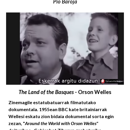
Pio Baroja
The Land of the Basques
- Orson
Welles
Z
inemagile estatubatuarrak filmatutako
dokumentala. 1955ean BBC kate britainiarrak
Wellesi eskatu zion bidaia dokumental sorta egin
zezan, "
Around the World with Orson Welles"