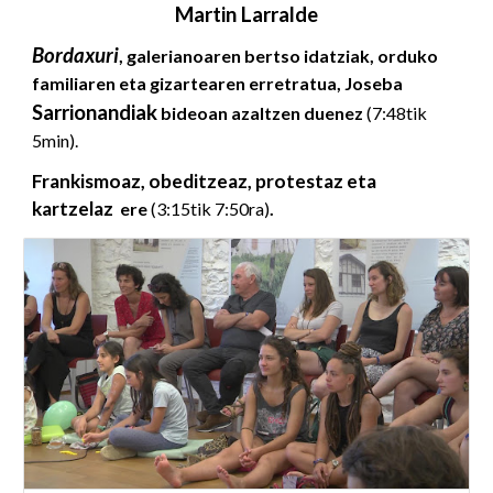
Martin Larralde
Bordaxuri
, galerianoaren bertso idatziak, orduko
familiaren eta
gizartearen erretratua, Joseba
Sarrionandiak
bideoan azal
tzen duenez
(7
:
48tik
5
min
).
Frankismoaz, obeditzeaz, protestaz eta
kartzelaz
ere
(3:15tik 7:50ra)
.