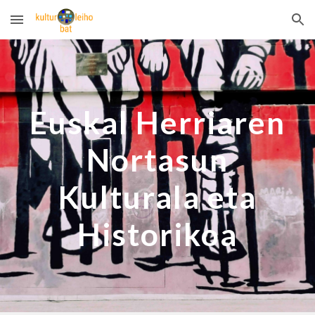
Skip to main content
Skip to navigation
Euskal Herriaren
Nortasun
Kulturala eta
Historikoa