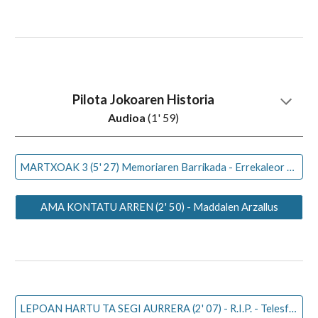
Pilota Jokoaren Historia
Audioa
(1' 59)
MARTXOAK 3 (5' 27) Memoriaren Barrikada - Errekaleor Bizirik
AMA KONTATU ARREN (2' 50) - Maddalen Arzallus
LEPOAN HARTU TA SEGI AURRERA (2' 07) - R.I.P. - Telesforo Monzon