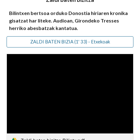
Bilintxen bertsoa
ordu
ko Donostia hiriaren kronika
gisatzat
har liteke
. Audioan,
Girondeko Tresses
herriko
abes
b
atzak kantatu
a
.
ZALDI BATEN BIZIA (1' 33) - Etxekoak