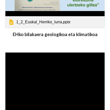
1_2_Euskal_Herriko_lurra.pptx
EHko bilakaera geologikoa eta klimatikoa