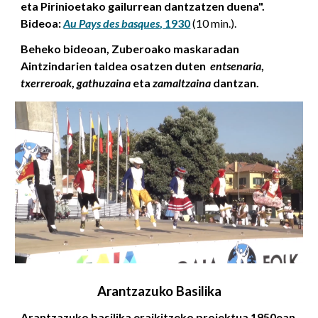
eta Pirinioetako gailurrean dantzatzen duena".
Bideoa:
Au Pays des basques
, 1930
(10 min.).
Beheko bideoan, Zuberoako maskaradan
Aintzindarien taldea osatzen duten
entsenaria
,
txerreroak
,
gathuzaina
eta
zamaltzaina
dantzan.
Arantzazuko Basilika
Arantzazuko basilika eraikitzeko proiektua 1950ean