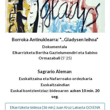
Borroka Antinuklearra: "...Gladysen leihoa"
Dokumentala
Elkarrizketa Bertha Gaztelumendiri eta Sabino
Ormazabali
(5' 25)
Sagrario Aleman
Euskaltzaina eta Nafarroako ordezkaria
Euskaltzaindian
Euskal kontzientziaz
: bideoaren
azken 10 min. 20
seg.
Elkarrizketa-bideoa (36 min.) Juan Kruz Lakasta GOIENA