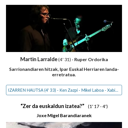
Martin Larralde
(4' 31)
- Ruper Ordorika
Sarrionandiaren hitzak, Ipar Euskal Herriaren landa-
erretratua.
IZARREN HAUTSA (4' 33) - Ken Zazpi - Mikel Laboa - Xabier Lete
“Zer da euskaldun izatea?”
(1' 17 - 4')
Joxe Migel Barandiaranek