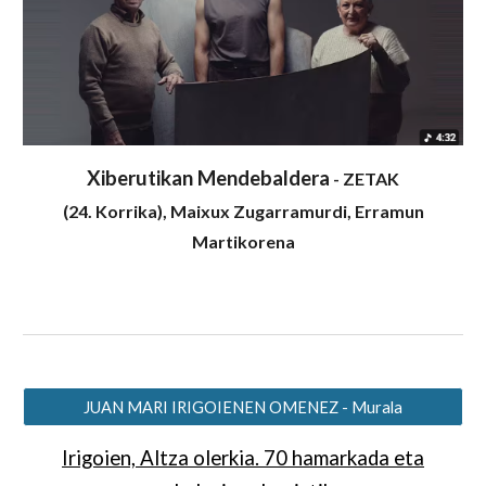
Xiberutikan Mendebaldera
- ZETAK
(24. Korrika), Maixux Zugarramurdi, Erramun
Martikorena
JUAN MARI IRIGOIENEN OMENEZ - Murala
Irigoien, Altza olerkia. 70 hamarkada eta