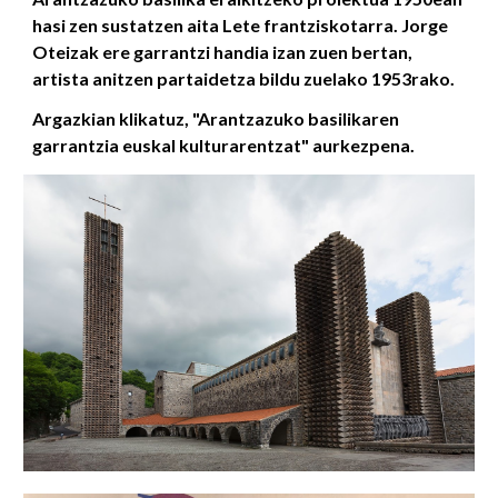
hasi zen sustatzen aita Lete frantziskotarra. Jorge
Oteizak ere garrantzi handia izan zuen bertan,
artista anitzen partaidetza bildu zuelako 1953rako.
Argazkian klikatuz, "Arantzazuko basilikaren
garrantzia euskal kulturarentzat" aurkezpena.