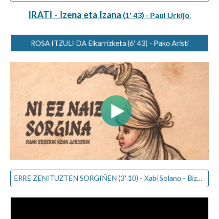
IRATI - Izena eta Izana
(1' 43) -
Paul Urkijo
ROSA ITZULI DA Elkarrizketa (6' 43) - Pako Aristi
ERRE ZENITUZTEN SORGIÑEN (3' 10) - Xabi Solano - Bizkargi Dantza Elkartea