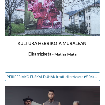
KULTURA
HERRIKO
IA MURALEAN
Elkarrizketa
- Matias Mata
PERIFERIAKO EUSKALDUNAK Irrati-elkarrizketa (9' 04) - Edurne Azkarate