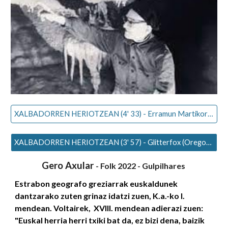
XALBADORREN HERIOTZEAN (4' 33) - Erramun Martikorena - Xabier Lete
XALBADORREN HERIOTZEAN (3' 57) - Glitterfox (Oregon) Diasporatik
Gero Axular
- Folk 2022 - Gulpilhares
Estrabon geografo greziarrak euskaldunek
dantzarako zuten grinaz idatzi zuen, K.a.-ko I.
mendean. Voltairek, XVIII. mendean adierazi zuen:
"Euskal herria herri txiki bat da, ez bizi dena, baizik