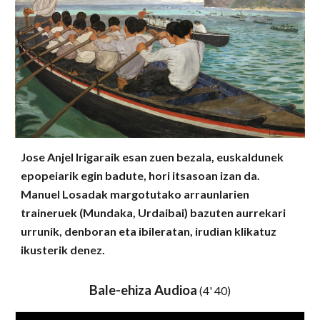
Jose Anjel Irigaraik esan zuen bezala, euskaldunek
epopeiarik egin badute, hori itsasoan izan da.
Manuel Losadak margotutako arraunlarien
traineruek (Mundaka, Urdaibai) bazuten aurrekari
urrunik, denboran eta ibileratan, irudian klikatuz
ikusterik denez.
Bale-ehiza Audioa
(4' 40)