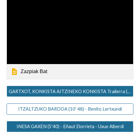
Zazpiak Bat
GARTXOT, KONKISTA AITZINEKO KONKISTA Trailerra (2' 10) - Asisko Urmeneta
ITZALTZUKO BARDOA (10' 48) - Benito Lertxundi
INESA GAXEN (5'40) - Eñaut Elorrieta - Uxue Alberdi