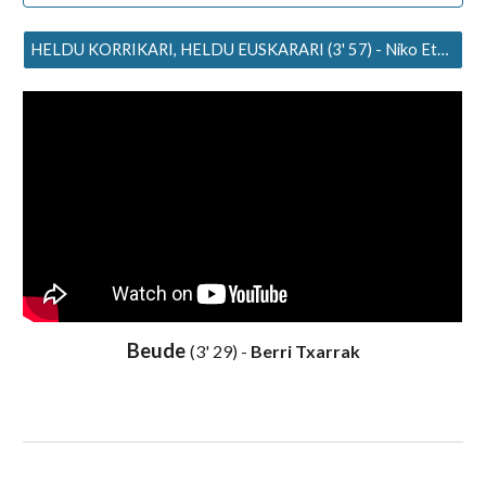
HELDU KORRIKARI, HELDU EUSKARARI (3' 57) - Niko Etxart eta Hapa-hapaa
Beude
(3' 29) -
Berri Txarrak