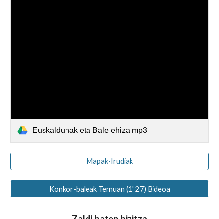
Euskaldunak eta Bale-ehiza.mp3
Mapak-Irudiak
Konkor-baleak Ternuan (1' 27) Bideoa
Zaldi baten bizitza