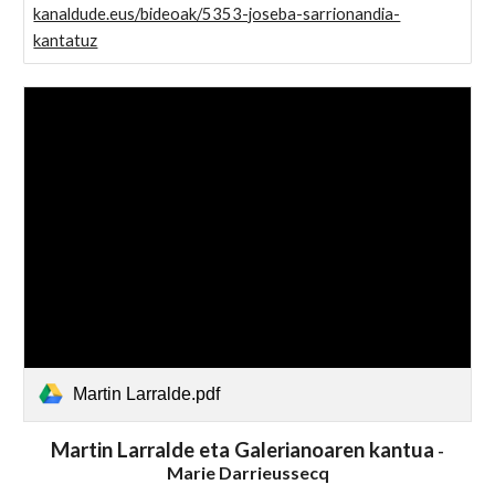
kanaldude.eus/bideoak/5353-joseba-sarrionandia-
kantatuz
Martin Larralde.pdf
Martin Larralde eta Galerianoaren kantua
-
Marie Darrieussecq