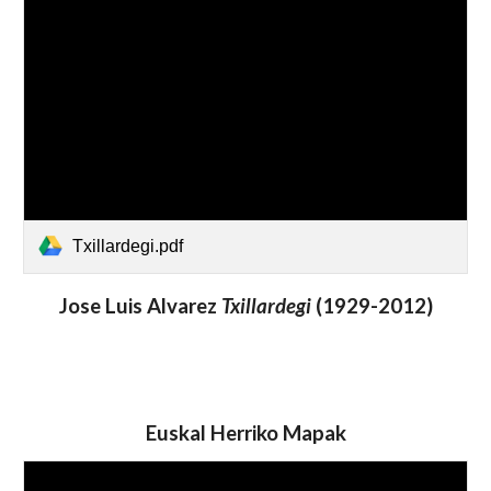
Txillardegi.pdf
Jose Luis Alvarez
Txillardegi
(1929-2012)
Euskal Herriko Mapak