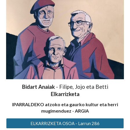
Bidart Anaiak
-
Filipe, Jojo eta Betti
E
lkarrizketa
IPARRALDEKO atzoko eta gaurko kultur eta herri
mugimenduez
- ARGIA
ELKARRIZKETA OSOA - Larrun 286