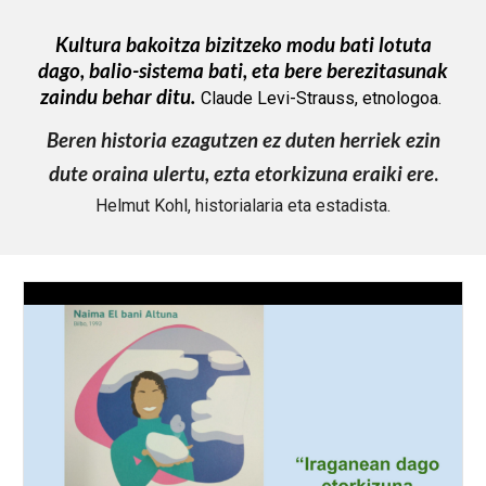
Kultura bakoitza bizitzeko modu bati lotuta
dago, bal
io
-sistema bati
, eta
bere berezitasunak
zaindu behar ditu.
Claude Levi-Strauss,
etno
logoa.
Beren historia ezagutzen ez duten herriek ezin
dute oraina ulertu, ezta etorkizuna eraiki ere
.
Helmut Kohl, historialaria eta estadista.