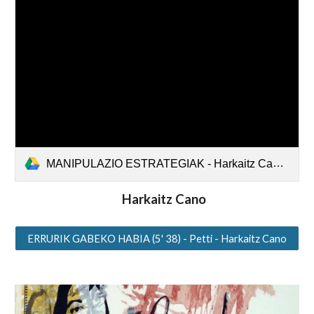
MANIPULAZIO ESTRATEGIAK - Harkaitz Cano.pdf
Harkaitz Cano
ERRURIK GABEKO HABIA (5' 38) - Petti - Harkaitz Cano