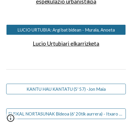
espekulazio urbanistikoa
LUCIO URTUBIA: Argi bat bidean - Murala, Anoeta
Lucio Urtubiari elkarrizketa
KANTU HAU KANTATU (5' 57) -Jon Maia
EUSKAL NORTASUNAK Bideoa (6' 20tik aurrera) - Itxaro Borda