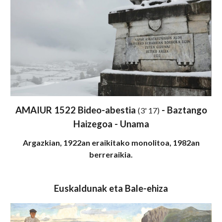
AMAIUR 1522 Bideo-abestia
- Baztango
(3' 17)
Haizegoa - Unama
Argazkian, 1922an eraikitako monolitoa, 1982an
berreraikia.
Euskaldunak eta Bale-ehiza