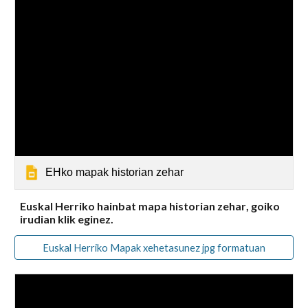
EHko mapak historian zehar
Euskal Herri
ko
hainbat mapa h
istorian zehar
, goiko
irudian klik eginez.
Euskal Herriko Mapak xehetasunez jpg formatuan