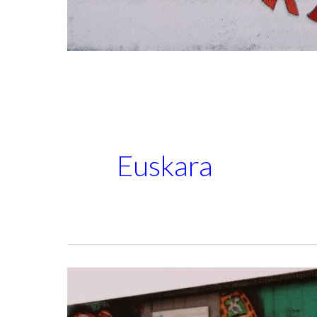
Euskara